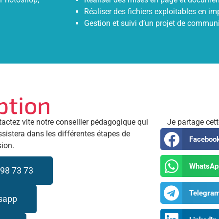
Réaliser des fichiers exploitables en i
Gestion et suivi d’un projet de communi
ption
tactez vite notre conseiller pédagogique qui
Je partage cet
ssistera dans les différentes étapes de
Faceboo
sion.
WhatsAp
98 73 73
Telegra
sapp