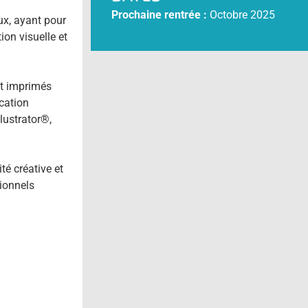
Prochaine rentrée :
Octobre 2025
ux, ayant pour
ion visuelle et
t imprimés
cation
llustrator®,
té créative et
sionnels