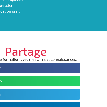
mpression
cation print
Partage
te formation avec mes amis et connaissances.
k
p
m