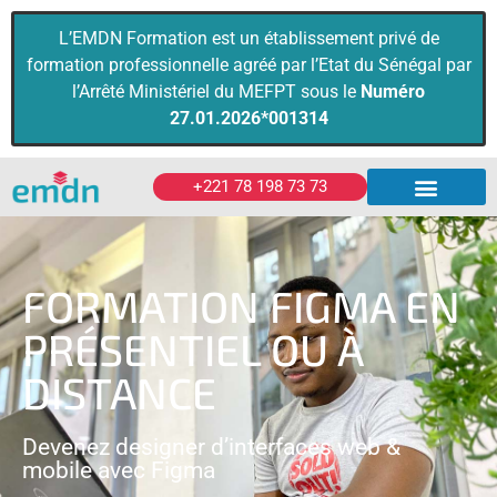
L’EMDN Formation est un établissement privé de
formation professionnelle agréé par l’Etat du Sénégal par
l’Arrêté Ministériel du MEFPT sous le
Numéro
27.01.2026*001314
+221 78 198 73 73
Diplômes & Certificats
Formations Pro
FORMATION FIGMA EN
PRÉSENTIEL OU À
DISTANCE
Devenez designer d’interfaces web &
mobile avec Figma