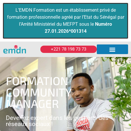
L’EMDN Formation est un établissement privé de
formation professionnelle agréé par l’Etat du Sénégal par
l’Arrêté Ministériel du MEFPT sous le
Numéro
27.01.2026*001314
+221 78 198 73 73
Diplômes & Certificats
Formations Pro
FORMATION
COMMUNITY
MANAGER
Devenez expert dans les gestions des
réseaux sociaux !