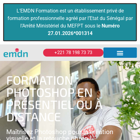
L’EMDN Formation est un établissement privé de
formation professionnelle agréé par l’Etat du Sénégal par
l’Arrêté Ministériel du MEFPT sous le
Numéro
27.01.2026*001314
+221 78 198 73 73
Diplômes & Certificats
Formations Pro
FORMATION
PHOTOSHOP EN
PRÉSENTIEL OU À
DISTANCE
Maîtrisez Photoshop pour la création
visuelle et la retouche photo !